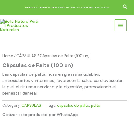
Skip
Sea
VENTAS AL POR MAYOR 944 894 712 |
VENTAS AL POR MENOR 997 230 148
to
content
Home
/
CÁPSULAS
/ Cápsulas de Palta (100 un)
Cápsulas de Palta (100 un)
Las cápsulas de palta, ricas en grasas saludables,
antioxidantes y vitaminas, favorecen la salud cardiovascular,
la piel, el sistema nervioso y la digestión, promoviendo el
bienestar general.
Category:
CÁPSULAS
Tags:
cápsulas de palta
,
palta
Cotizar este producto por WhatsApp