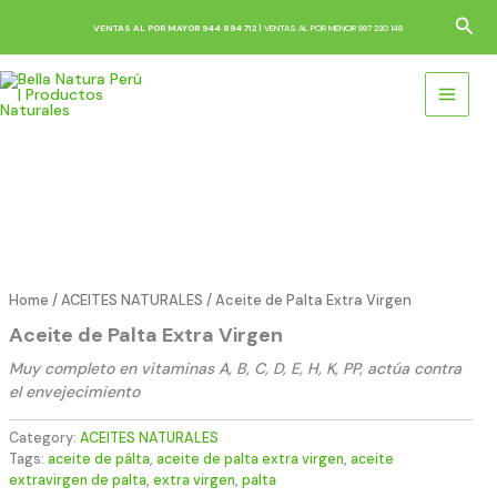
Skip
Sea
VENTAS AL POR MAYOR 944 894 712 |
VENTAS AL POR MENOR 997 230 148
to
content
Home
/
ACEITES NATURALES
/ Aceite de Palta Extra Virgen
Aceite de Palta Extra Virgen
Muy completo en vitaminas A, B, C, D, E, H, K, PP, actúa contra
el envejecimiento
Category:
ACEITES NATURALES
Tags:
aceite de pálta
,
aceite de palta extra virgen
,
aceite
extravirgen de palta
,
extra virgen
,
palta