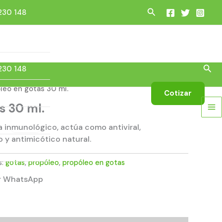
Search
230 148
Sea
230 148
leo en gotas 30 ml.
Cotizar
s 30 ml.
a inmunológico, actúa como antiviral,
co y antimicótico natural.
s:
gotas
,
propóleo
,
propóleo en gotas
or WhatsApp