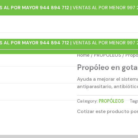
 AL POR MAYOR 944 894 712 |
VENTAS AL POR MENOR 997 
 AL POR MAYOR 944 894 712 |
VENTAS AL POR MENOR 997 
Home
/
PROPÓLEOS
/ Propó
e Venta
Propóleo en gota
os
Ayuda a mejorar el sistem
antiparasitario, antibióti
o
Category:
PROPÓLEOS
Tag
Cotizar este producto p