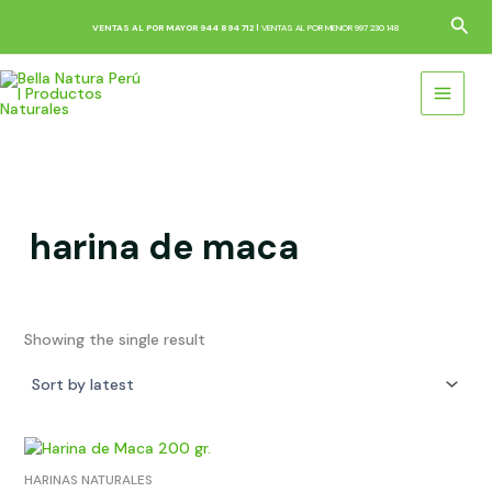
Skip
Sea
VENTAS AL POR MAYOR 944 894 712 |
VENTAS AL POR MENOR 997 230 148
to
content
harina de maca
Showing the single result
HARINAS NATURALES