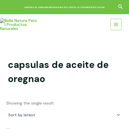
Skip
Sea
VENTAS AL POR MAYOR 944 894 712 |
VENTAS AL POR MENOR 997 230 148
to
content
capsulas de aceite de
oregnao
Showing the single result